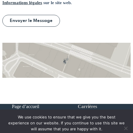
Informations légales
sur le site web.
Page d’accueil
Carrières
Entreprise
News
We use cookies to ensure that we give you the best
Nos Services
Contacts
Équipe
Informations
experience on our website. If you continue to use this site we
Un Art de Vivre
Légales
will assume that you are happy with it.