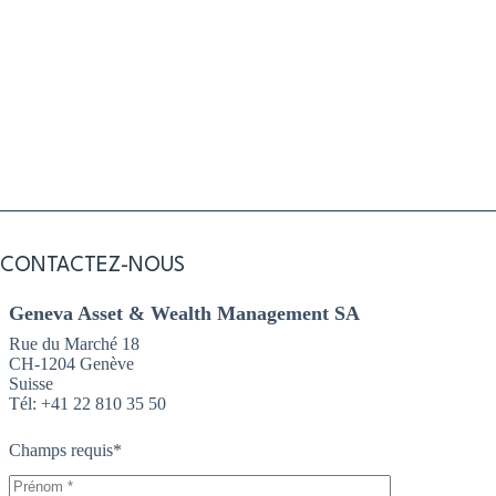
J'autorise le traitement de mes données conformément aux
articles 13 et 14 du Règlement UE 2016/679 et j'ai lu les
Informations légales
sur le site web.
CONTACTEZ-NOUS
Geneva Asset & Wealth Management SA
Rue du Marché 18
CH-1204 Genève
Suisse
Tél: +41 22 810 35 50
Champs requis*